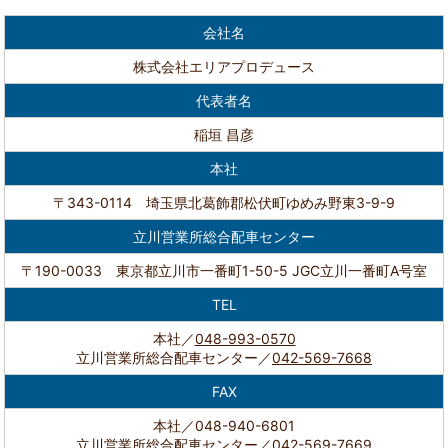
会社名
株式会社エリアプロデュース
代表者名
稲垣 昌彦
本社
〒343-0114 埼玉県北葛飾郡松伏町ゆめみ野東3-9-9
立川営業所総合配車センター
〒190-0033 東京都立川市一番町1-50-5 JGC立川一番町A号室
TEL
本社／
048-993-0570
立川営業所総合配車センター／
042-569-7668
FAX
本社／048-940-6801
立川営業所総合配車センター／042-569-7669